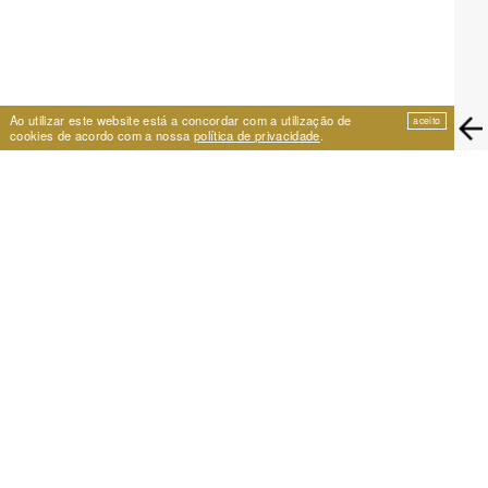
Ao utilizar este website está a concordar com a utilização de
aceito
cookies de acordo com a nossa
política de privacidade
.
EIRA
Travessa de São Vicente 11
1100-575 Lisboa, Portugal
+351 21 353 09 31 | eira@eira.pt
APOIO
PROJECTOS
Festival Cumplicidades
Arquivo 25 anos