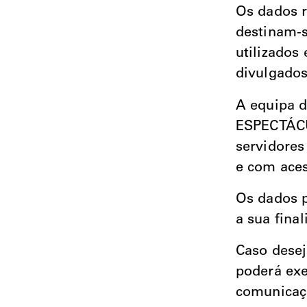
Os dados r
destinam-s
utilizados
divulgados
A equipa
ESPECTÁCU
servidores
e com aces
Os dados p
a sua final
Caso desej
poderá exe
comunicaçã