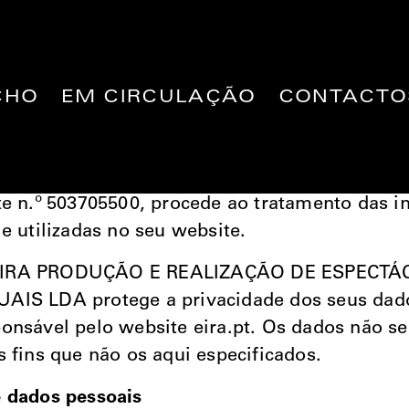
CHO
EM CIRCULAÇÃO
CONTACTO
e documento explicita os termos como a NOM
 E REALIZAÇÃO DE ESPECTÁCULOS E AUDI
ede em Travessa de São Vicente, 11, 1100-575 
te n.º 503705500, procede ao tratamento das 
 e utilizadas no seu website.
IRA PRODUÇÃO E REALIZAÇÃO DE ESPECTÁ
AIS LDA protege a privacidade dos seus dad
onsável pelo website eira.pt. Os dados não se
s fins que não os aqui especificados.
 dados pessoais