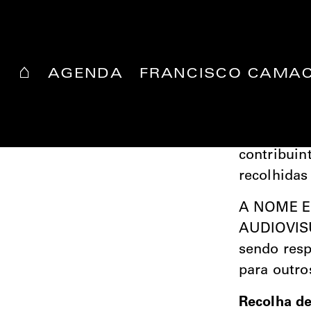
⌂
AGENDA
FRANCISCO CAMA
POLÍTICA DE
O present
PRIVACIDADE
PRODUÇÃO
LDA, com s
contribuin
recolhidas
A NOME E
AUDIOVISU
sendo resp
para outro
Recolha de