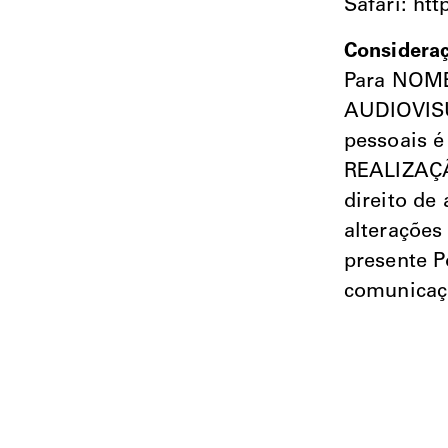
Safari: ht
Consideraç
Para NOM
AUDIOVISU
pessoais 
REALIZAÇ
direito de
alterações
presente P
comunicaçã