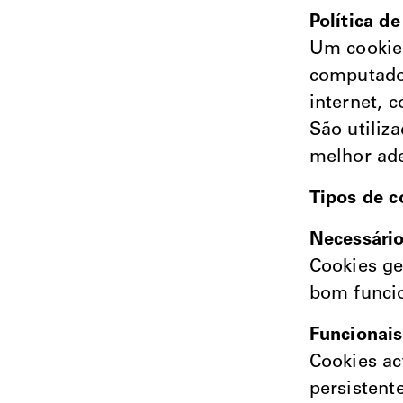
Política d
Um cookie 
computador
internet, 
São utiliz
melhor ade
Tipos de c
Necessári
Cookies ge
bom funci
Funcionais
Cookies ac
persistent