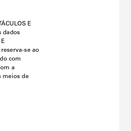
TÁCULOS E
s dados
 E
eserva-se ao
ordo com
 com a
s meios de