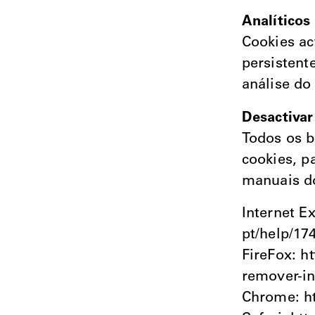
Analíticos
Cookies ac
persistent
análise do
Desactivar
Todos os b
cookies, p
manuais d
Internet E
pt/help/17
FireFox: h
remover-i
Chrome: h