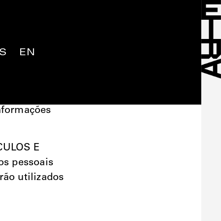
S
EN
E EIRA
OVISUAIS
Lisboa,
informações
CULOS E
os pessoais
rão utilizados