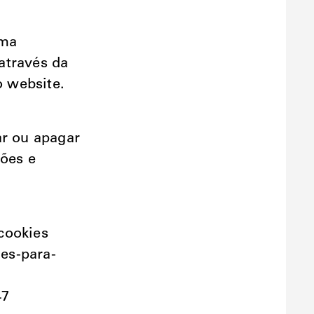
rma
através da
 website.
ar ou apagar
ções e
cookies
ies-para-
47