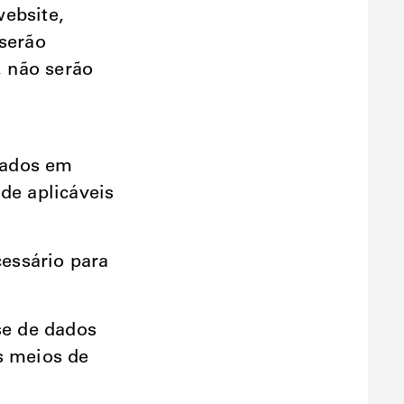
website,
 serão
 não serão
dados em
de aplicáveis
essário para
se de dados
s meios de