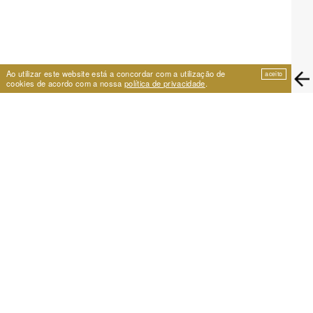
Ao utilizar este website está a concordar com a utilização de
aceito
cookies de acordo com a nossa
política de privacidade
.
EIRA
Travessa de São Vicente 11
1100-575 Lisboa, Portugal
+351 21 353 09 31 | eira@eira.pt
APOIO
PROJECTOS
Festival Cumplicidades
Arquivo 25 anos