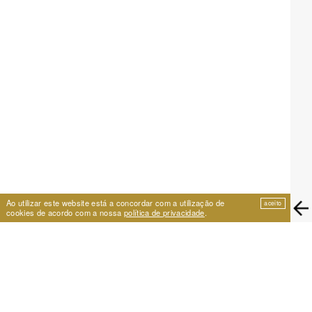
Ao utilizar este website está a concordar com a utilização de
aceito
cookies de acordo com a nossa
política de privacidade
.
EIRA
Travessa de São Vicente 11