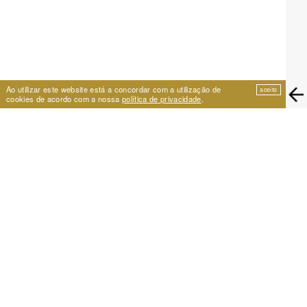
Ao utilizar este website está a concordar com a utilização de
aceito
cookies de acordo com a nossa
política de privacidade
.
EIRA
Travessa de São Vicente 11
1100-575 Lisboa, Portugal
+351 21 353 09 31 | eira@eira.pt
APOIO
PROJECTOS
Festival Cumplicidades