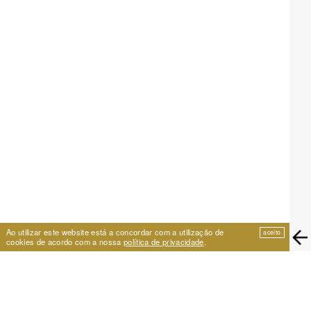
Ao utilizar este website está a concordar com a utilização de
aceito
cookies de acordo com a nossa
política de privacidade
.