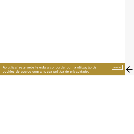
Ao utilizar este website está a concordar com a utilização de
aceito
cookies de acordo com a nossa
política de privacidade
.
EIRA
Travessa de São Vicente 11
1100-575 Lisboa, Portugal
+351 21 353 09 31 | eira@eira.pt
APOIO