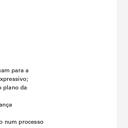
uam para a
expressivo;
o plano da
dança
ção num processo