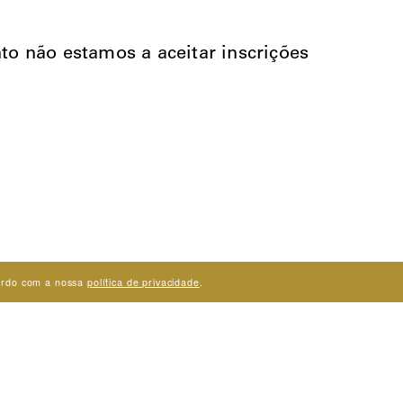
 não estamos a aceitar inscrições
acordo com a nossa
política de privacidade
.