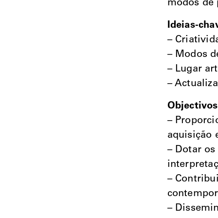
modos de 
Ideias-cha
– Criativid
– Modos d
– Lugar art
– Actualiz
Objectivos
– Proporci
aquisição 
– Dotar os
interpreta
– Contribu
contempor
– Dissemin