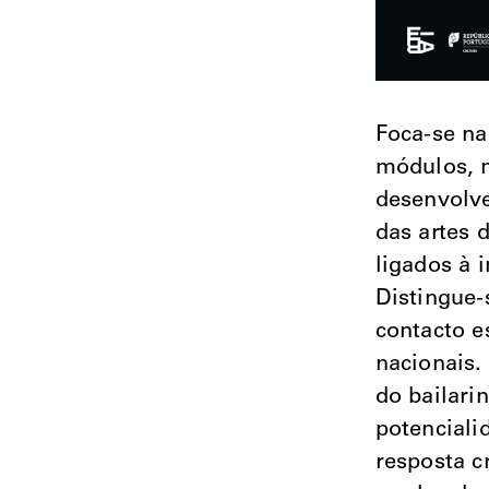
Foca-se n
módulos, n
desenvolve
das artes 
ligados à 
Distingue-
contacto e
nacionais.
do bailari
potenciali
resposta c