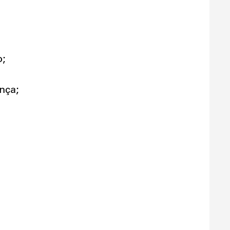
o;
nça;