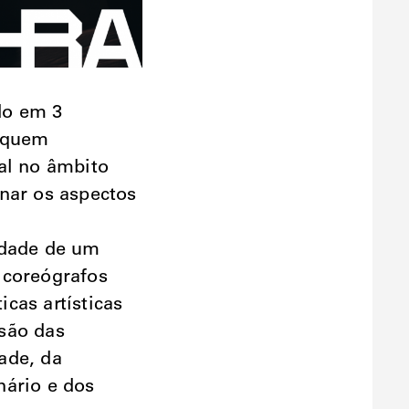
do em 3
a quem
al no âmbito
nar os aspectos
idade de um
 coreógrafos
cas artísticas
são das
ade, da
nário e dos