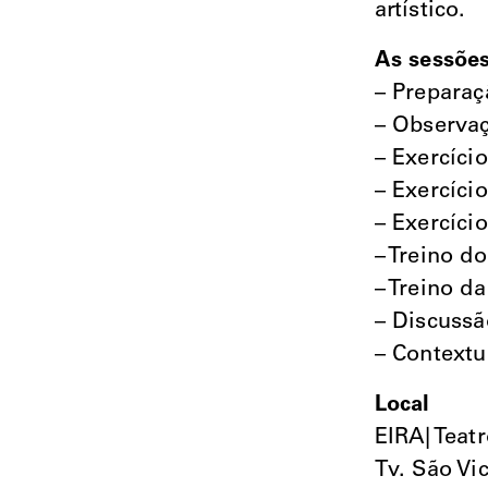
artístico.
As sessões
– Preparaçã
– Observa
– Exercíci
– Exercíci
– Exercíci
– Treino do
– Treino d
– Discussã
– Contextu
Local
EIRA| Teat
Tv. São Vi