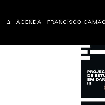
⌂
AGENDA
FRANCISCO CAMA
Projecto de Estudo em
Dança
francisco camacho