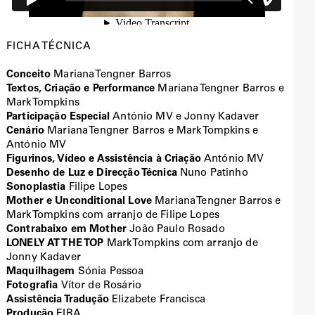
FICHA TÉCNICA
Conceito
Mariana Tengner Barros
Textos, Criação e Performance
Mariana Tengner Barros e
Mark Tompkins
Participação Especial
António MV e Jonny Kadaver
Cenário
Mariana Tengner Barros e Mark Tompkins e
António MV
Figurinos, Vídeo e Assistência à Criação
António MV
Desenho de Luz e Direcção Técnica
Nuno Patinho
Sonoplastia
Filipe Lopes
Mother e Unconditional Love
Mariana Tengner Barros e
Mark Tompkins com arranjo de Filipe Lopes
Contrabaixo em Mother
João Paulo Rosado
LONELY AT THE TOP
Mark Tompkins com arranjo de
Jonny Kadaver
Maquilhagem
Sónia Pessoa
Fotografia
Vítor de Rosário
Assistência Tradução
Elizabete Francisca
Produção
EIRA