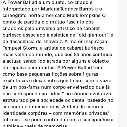
A Power Ballad é um dueto, co-criado e
interpretado por Mariana Tengner Barros e o
coreógrafo norte-americano Mark Tompkins O
ponto de partida é o mútuo fascínio dos
criadores pelo universo artístico de cabaret
burlesco associado à estética de “old glamour” e
de decadência do showbiz. A maior inspiração:
Tempest Storm, a artista de cabaret burlesco
mais velha do mundo, que aos 86 anos continua
a actuar, sendo idolatrada por alguns e objecto
de repulsa para muitos. A Power Ballad terá
como base pequenas ficções sobre figuras
excêntricas e decadentes que lidam com o vazio
de um pós-fama num corpo envelhecido que já
não corresponde ao “ideal”, ao cânone evolutivo
estruturado pela sociedade ocidental baseado no
consumo de mercadorias. A ideia de como a
identidade corpórea – com memórias privadas/
íntimas – se pode confundir com a sua aparência
pública – cheia de memórias