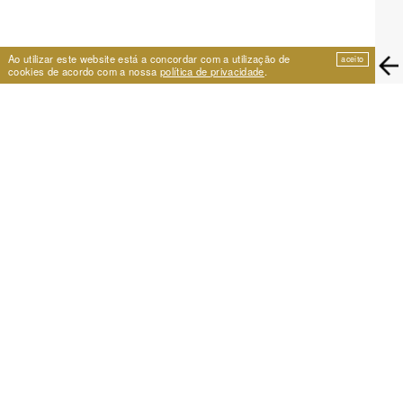
Ao utilizar este website está a concordar com a utilização de
aceito
cookies de acordo com a nossa
política de privacidade
.
EIRA
Travessa de São Vicente 11
1100-575 Lisboa, Portugal
+351 21 353 09 31 | eira@eira.pt
APOIO
PROJECTOS
Festival Cumplicidades
Arquivo 25 anos
Um Lugar para a Dança
Centro de Formação Artística