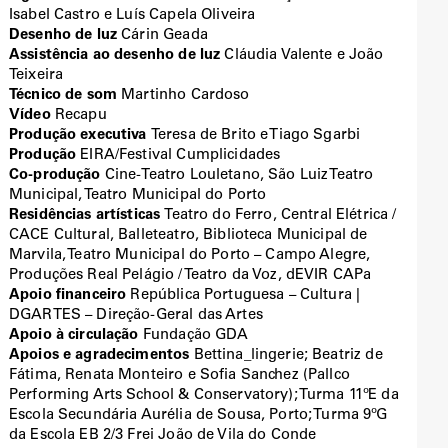
Isabel Castro e Luís Capela Oliveira
Desenho de luz
Cárin Geada
Assistência ao desenho de luz
Cláudia Valente e João
Teixeira
Técnico de som
Martinho Cardoso
Vídeo
Recapu
Produção executiva
Teresa de Brito e Tiago Sgarbi
Produção
EIRA/Festival Cumplicidades
Co-produção
Cine-Teatro Louletano, São Luiz Teatro
Municipal, Teatro Municipal do Porto
Residências artísticas
Teatro do Ferro, Central Elétrica /
CACE Cultural, Balleteatro, Biblioteca Municipal de
Marvila, Teatro Municipal do Porto – Campo Alegre,
Produções Real Pelágio / Teatro da Voz, dEVIR CAPa
Apoio financeiro
República Portuguesa – Cultura |
DGARTES – Direção-Geral das Artes
Apoio à circulação
Fundação GDA
Apoios e agradecimentos
Bettina_lingerie; Beatriz de
Fátima, Renata Monteiro e Sofia Sanchez (Pallco
Performing Arts School & Conservatory); Turma 11ºE da
Escola Secundária Aurélia de Sousa, Porto; Turma 9ºG
da Escola EB 2/3 Frei João de Vila do Conde