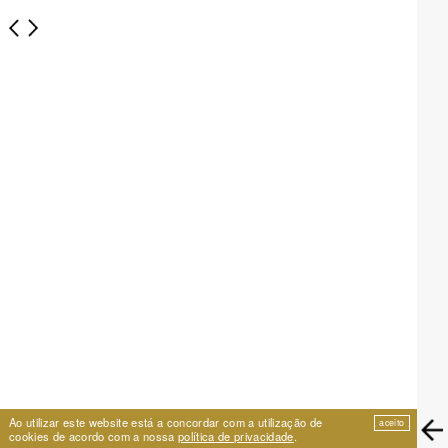
Ao utilizar este website está a concordar com a utilização de
aceito
cookies de acordo com a nossa
política de privacidade
.