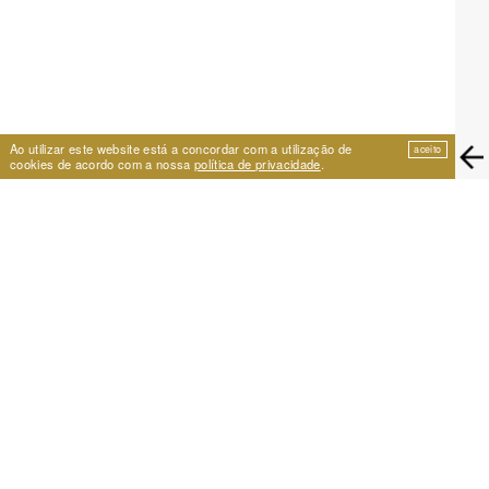
Ao utilizar este website está a concordar com a utilização de
aceito
cookies de acordo com a nossa
política de privacidade
.
EIRA
Travessa de São Vicente 11
1100-575 Lisboa, Portugal
+351 21 353 09 31 | eira@eira.pt
APOIO
PROJECTOS