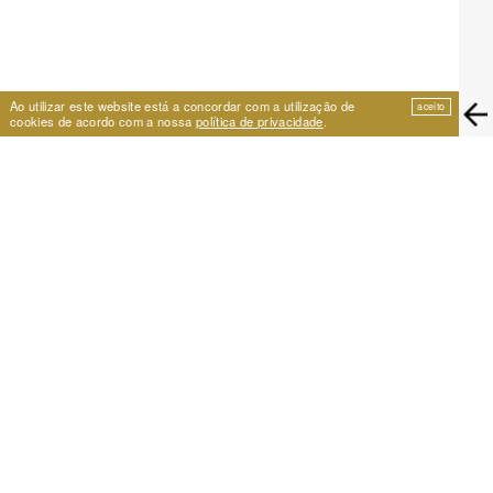
Ao utilizar este website está a concordar com a utilização de
aceito
cookies de acordo com a nossa
política de privacidade
.
EIRA
Travessa de São Vicente 11
1100-575 Lisboa, Portugal
+351 21 353 09 31 | eira@eira.pt
APOIO
PROJECTOS
Festival Cumplicidades
Arquivo 25 anos
Um Lugar para a Dança