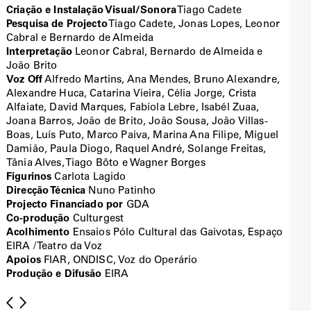
Criação e Instalação Visual/Sonora
Tiago Cadete
Pesquisa de Projecto
Tiago Cadete, Jonas Lopes, Leonor
Cabral e Bernardo de Almeida
Interpretação
Leonor Cabral, Bernardo de Almeida e
João Brito
Voz Off
Alfredo Martins, Ana Mendes, Bruno Alexandre,
Alexandre Huca, Catarina Vieira, Célia Jorge, Crista
Alfaiate, David Marques, Fabíola Lebre, Isabél Zuaa,
Joana Barros, João de Brito, João Sousa, João Villas-
Boas, Luís Puto, Marco Paiva, Marina Ana Filipe, Miguel
Damião, Paula Diogo, Raquel André, Solange Freitas,
Tânia Alves, Tiago Bôto e Wagner Borges
Figurinos
Carlota Lagido
Direcção Técnica
Nuno Patinho
Projecto Financiado por
GDA
Co-produção
Culturgest
Acolhimento
Ensaios Pólo Cultural das Gaivotas, Espaço
EIRA / Teatro da Voz
Apoios
FIAR, ONDISC, Voz do Operário
Produção e Difusão
EIRA