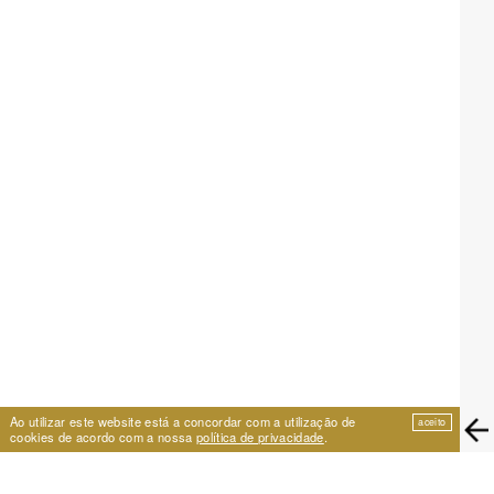
Ao utilizar este website está a concordar com a utilização de
aceito
cookies de acordo com a nossa
política de privacidade
.