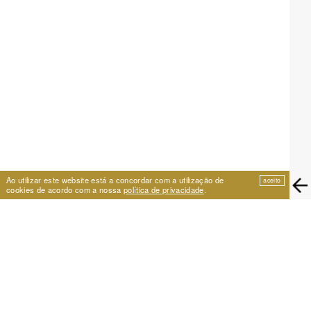
Ao utilizar este website está a concordar com a utilização de
aceito
cookies de acordo com a nossa
política de privacidade
.
EIRA
Travessa de São Vicente 11
1100-575 Lisboa, Portugal
+351 21 353 09 31 | eira@eira.pt