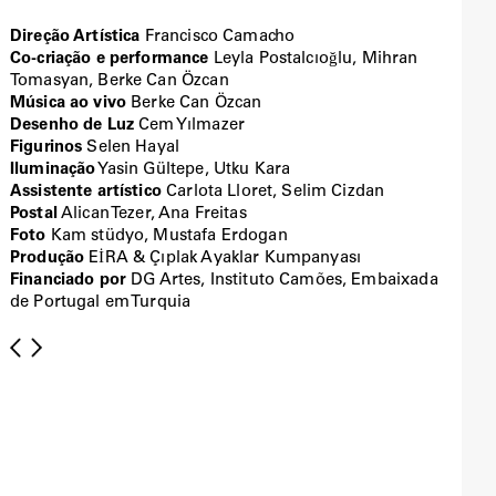
Direção Artística
Francisco Camacho
Co-criação e performance
Leyla Postalcıoğlu, Mihran
Tomasyan, Berke Can Özcan
Música ao vivo
Berke Can Özcan
Desenho de Luz
Cem Yılmazer
Figurinos
Selen Hayal
Iluminação
Yasin Gültepe, Utku Kara
Assistente artístico
Carlota Lloret, Selim Cizdan
Postal
Alican Tezer, Ana Freitas
Foto
Kam stüdyo, Mustafa Erdogan
Produção
EİRA & Çıplak Ayaklar Kumpanyası
Financiado por
DG Artes, Instituto Camões, Embaixada
de Portugal em Turquia