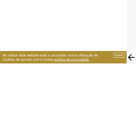
Ao utilizar este website está a concordar com a utilização de
aceito
cookies de acordo com a nossa
política de privacidade
.
EIRA
Travessa de São Vicente 11
1100-575 Lisboa, Portugal
+351 21 353 09 31 | eira@eira.pt
APOIO