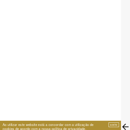
Ao utilizar este website está a concordar com a utilização de
aceito
cookies de acordo com a nossa
política de privacidade
.