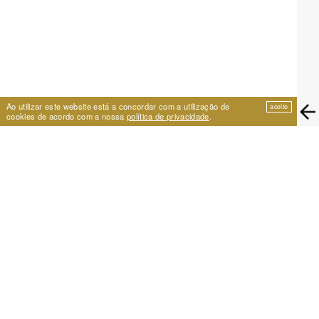
Ao utilizar este website está a concordar com a utilização de
aceito
cookies de acordo com a nossa
política de privacidade
.
EIRA
Travessa de São Vicente 11
1100-575 Lisboa, Portugal
+351 21 353 09 31 | eira@eira.pt
APOIO
PROJECTOS