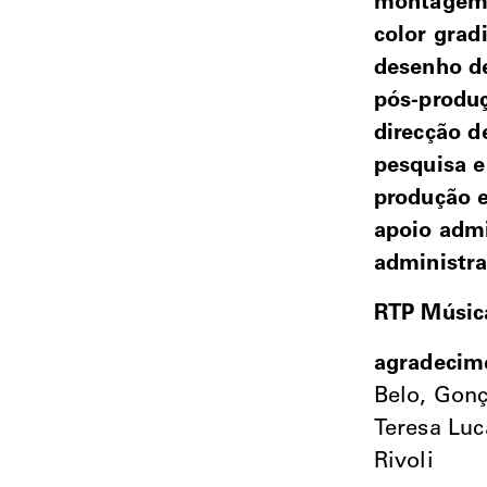
montage
color grad
desenho d
pós-produ
direcção d
pesquisa e
produção e
apoio admi
administr
RTP Música
agradecim
Belo, Gonç
Teresa Luc
Rivoli