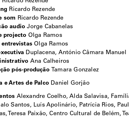
m
Ricardo Rezende
ing
Ricardo Rezende
e som
Ricardo Rezende
ção audio
Jorge Cabanelas
e projecto
Olga Ramos
 entrevistas
Olga Ramos
xecutiva
Duplacena, António Câmara Manuel
nistrativo
Ana Calheiros
ação pós-produção
Tamara Gonzalez
 e Artes de Palco
Daniel Gorjão
entos
Alexandre Coelho, Alda Salavisa, Famíli
alo Santos, Luís Apolinário, Patrícia Rios, Pau
as, Teresa Paixão, Centro Cultural de Belém, T