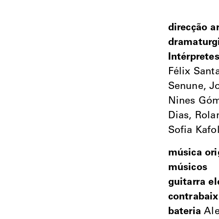
direcção ar
dramaturg
Intérprete
Félix Sant
Senune, Jo
Nines Góme
Dias, Rola
Sofia Kaf
música ori
músicos
guitarra el
contrabaix
bateria
Ale