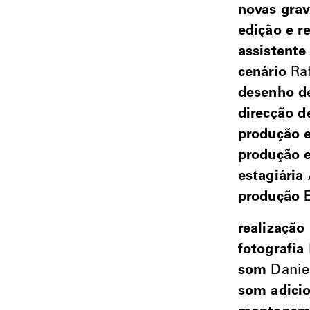
novas gra
edição e r
assistente 
cenário
Raf
desenho de
direcção d
produção e
produção e
estagiária
produção
E
realização
fotografia
som
Danie
som adicio