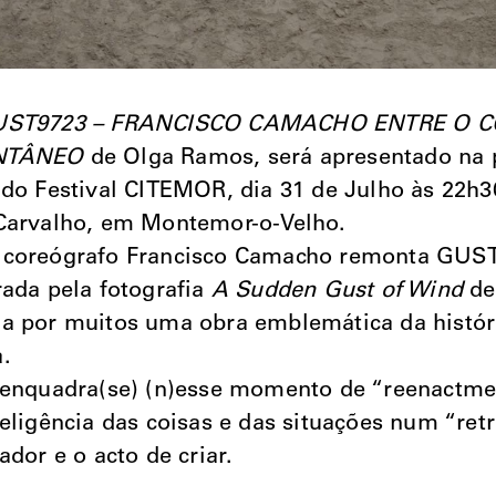
ST9723 – FRANCISCO CAMACHO ENTRE O
NTÂNEO
de Olga Ramos, será apresentado na
 do Festival CITEMOR, dia 31 de Julho às 22h30
Carvalho, em Montemor-o-Velho.
 coreógrafo Francisco Camacho remonta GUS
rada pela fotografia
A Sudden Gust of Wind
de 
a por muitos uma obra emblemática da histór
.
 enquadra(se) (n)esse momento de “reenactme
teligência das coisas e das situações num “retr
ador e o acto de criar.