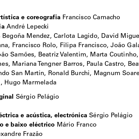
tística e coreografia
Francisco Camacho
ia
André Lepecki
s
Begoña Mendez, Carlota Lagido, David Miguel
ana, Francisco Rolo, Filipa Francisco, João Ga
ão Samões, Beatriz Valentim, Marta Coutinho,
s, Mariana Tengner Barros, Paula Castro, Bea
ndo San Martín, Ronald Burchi, Magnum Soares
ol, Hugo Marmelada
ginal
Sérgio Pelágio
éctrica e acústica, electrónica
Sérgio Pelágio
o e baixo eléctrico
Mário Franco
xandre Frazão