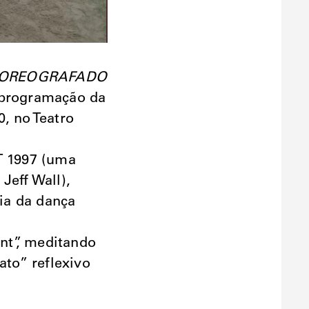
 COREOGRAFADO
 programação da
, no Teatro
T 1997 (uma
Jeff Wall),
ia da dança
nt”, meditando
ato” reflexivo