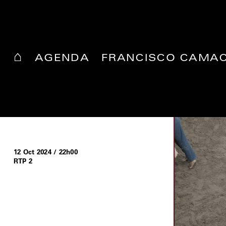
⌂
AGENDA
FRANCISCO CAMA
GUST9723 –
FRANCISCO CAMACHO
ENTRE O
COREOGRAFADO E O
ESPONTÂNEO
12 Oct 2024 / 22h00
RTP 2