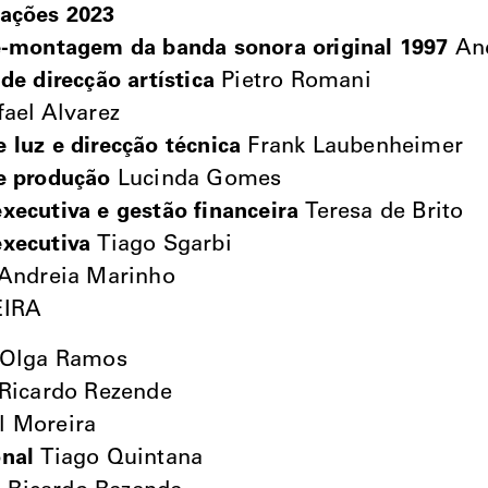
vações 2023
e-montagem da banda sonora original 1997
An
de direcção artística
Pietro Romani
ael Alvarez
 luz e direcção técnica
Frank Laubenheimer
e produção
Lucinda Gomes
xecutiva e gestão financeira
Teresa de Brito
xecutiva
Tiago Sgarbi
Andreia Marinho
IRA
Olga Ramos
Ricardo Rezende
l Moreira
nal
Tiago Quintana