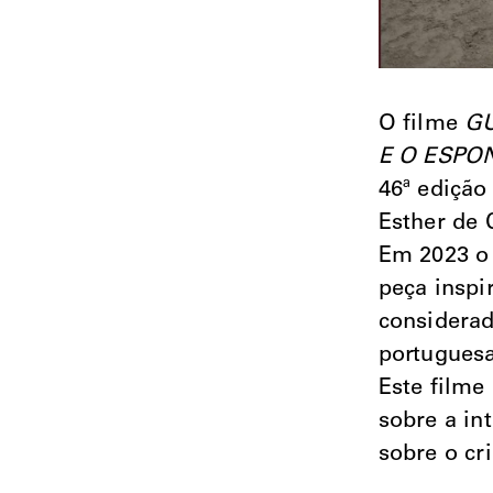
O filme
GU
E O ESPO
46ª edição
Esther de 
Em 2023 o
peça inspi
considerad
portuguesa
Este filme
sobre a in
sobre o cri