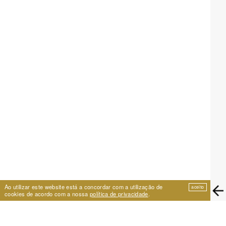
Ao utilizar este website está a concordar com a utilização de
aceito
cookies de acordo com a nossa
política de privacidade
.