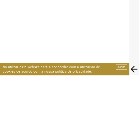
Ao utilizar este website está a concordar com a utilização de
aceito
cookies de acordo com a nossa
política de privacidade
.
EIRA
Travessa de São Vicente 11
1100-575 Lisboa, Portugal
+351 21 353 09 31 | eira@eira.pt
APOIO