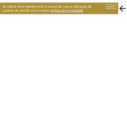
Ao utilizar este website está a concordar com a utilização de
aceito
cookies de acordo com a nossa
política de privacidade
.
EIRA
Travessa de São Vicente 11
1100-575 Lisboa, Portugal
+351 21 353 09 31 | eira@eira.pt
SUPPORT
PROJECTS
Festival Cumplicidades
25 Years of Archive
A Space for Dance
Centro de Formação Artística
NEWSLETTER