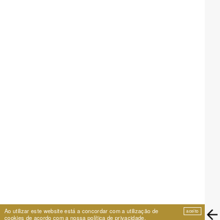
Ao utilizar este website está a concordar com a utilização de
aceito
cookies de acordo com a nossa
política de privacidade
.