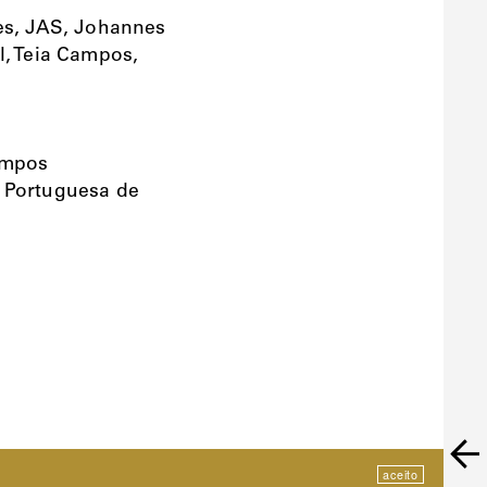
es, JAS, Johannes
l, Teia Campos,
ampos
a Portuguesa de
aceito