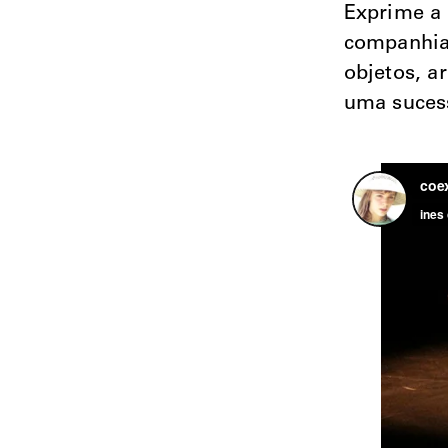
Exprime a 
companhia 
objetos, a
uma sucess