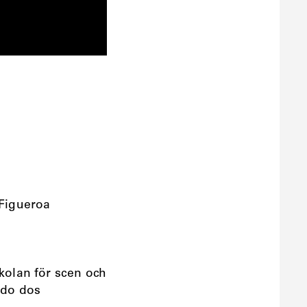
Figueroa
olan för scen och
ndo dos