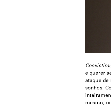
Coexistim
e querer s
ataque de 
sonhos. Co
inteiramen
mesmo, um