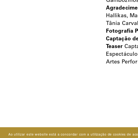
Gambozino
Agradecime
Hallikas, Ma
Tânia Carva
Fotografia 
Captação d
Teaser
Capta
Espectáculo
Artes Perfo
Ao utilizar este website está a concordar com a utilização de cookies de 