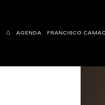
COEXISTIMOS
⌂
AGENDA
FRANCISCO CAMA
08 Aug 2019 / 05:00pm
Auditório Agostinho da Silva, Festival Bons
Sons
Cem Soldos, Portugal