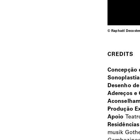
© Raphaël Decoste
CREDITS
Concepção e
Sonoplastia
Desenho de
Adereços e 
Aconselhame
Produção E
Apoio
Teatr
Residências
musik Gothe