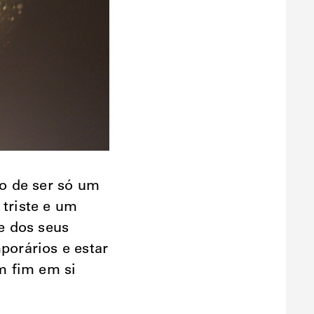
o de ser só um
 triste e um
de dos seus
orários e estar
m fim em si