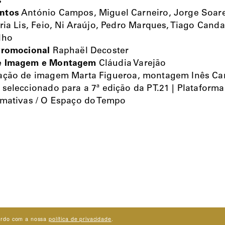
s
ntos
António Campos, Miguel Carneiro, Jorge Soar
ria Lis, Feio, Ni Araújo, Pedro Marques, Tiago Canda
lho
Promocional
Raphaël Decoster
e Imagem e Montagem
Cláudia Varejão
ção de imagem Marta Figueroa, montagem Inês C
 seleccionado para a 7ª edição da PT.21 | Plataform
rmativas / O Espaço do Tempo
acordo com a nossa
política de privacidade
.