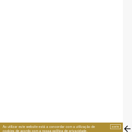
Ao utilizar este website está a concordar com a utilização de
aceito
cookies de acordo com a nossa
política de privacidade
.