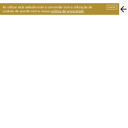
Ao utilizar este website está a concordar com a utilização de
aceito
cookies de acordo com a nossa
política de privacidade
.
EIRA
Travessa de São Vicente 11
1100-575 Lisboa, Portugal
+351 21 353 09 31 | eira@eira.pt
APOIO
PROJECTOS
Festival Cumplicidades
Arquivo 25 anos
Um Lugar para a Dança
Centro de Formação Artística
NEWSLETTER