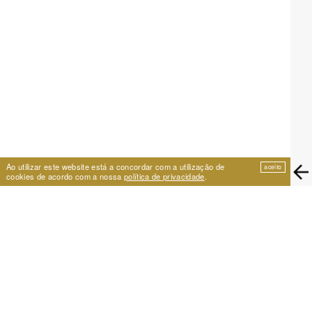
Ao utilizar este website está a concordar com a utilização de
aceito
cookies de acordo com a nossa
política de privacidade
.
EIRA
Travessa de São Vicente 11
1100-575 Lisboa, Portugal
+351 21 353 09 31 | eira@eira.pt