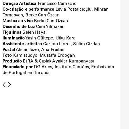
Direção Artística
Francisco Camacho
Co-criação e performance
Leyla Postalcıoğlu, Mihran
Tomasyan, Berke Can Özcan
Música ao vivo
Berke Can Özcan
Desenho de Luz
Cem Yılmazer
Figurinos
Selen Hayal
Iluminação
Yasin Gültepe, Utku Kara
Assistente artístico
Carlota Lloret, Selim Cizdan
Postal
Alican Tezer, Ana Freitas
Foto
Kam stüdyo, Mustafa Erdogan
Produção
EİRA & Çıplak Ayaklar Kumpanyası
Financiado por
DG Artes, Instituto Camões, Embaixada
de Portugal em Turquia