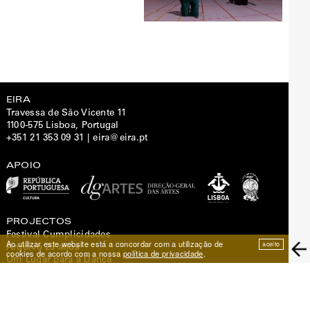
EIRA
Travessa de São Vicente 11
1100-575 Lisboa, Portugal
+351 21 353 09 31 | eira@eira.pt
APOIO
PROJECTOS
Festival Cumplicidades
Ao utilizar este website está a concordar com a utilização de
aceito
Arquivo 25 anos
cookies de acordo com a nossa
política de privacidade
.
Um Lugar para a Dança
Centro de Formação Artística
NEWSLETTER